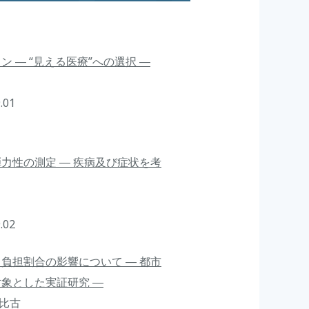
 ― “見える医療”への選択 ―
.01
力性の測定 ― 疾病及び症状を考
.02
負担割合の影響について ― 都市
象とした実証研究 ―
喜比古