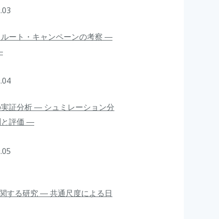
.03
ルート・キャンペーンの考察 ―
―
.04
実証分析 ― シュミレーション分
と評価 ―
.05
関する研究 ― 共通尺度による日