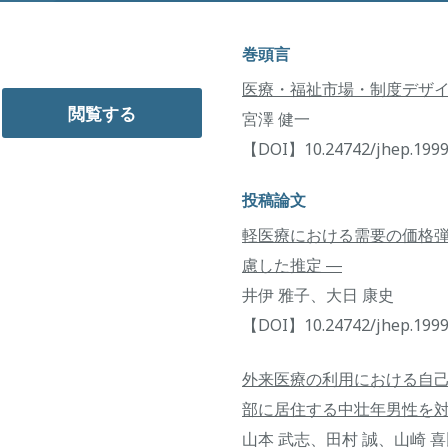
巻頭言
医療・福祉市場・制度デザイン
閲覧する
宮澤 健一
【DOI】10.24742/jhep.1999
投稿論文
軽医療における需要の価格弾
慮した推定 ―
井伊 雅子、大日 康史
【DOI】10.24742/jhep.1999
外来医療の利用における自己
部に居住する中壮年男性を対
山本 武志、田村 誠、山崎 