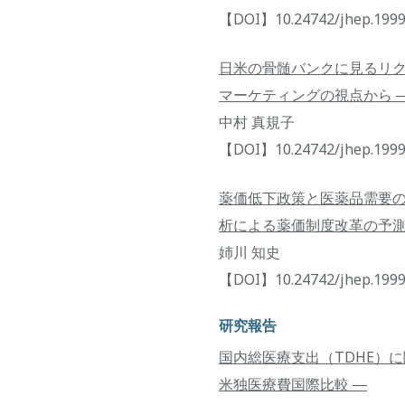
【DOI】10.24742/jhep.1999
日米の骨髄バンクに見るリク
マーケティングの視点から 
中村 真規子
【DOI】10.24742/jhep.1999
薬価低下政策と医薬品需要の
析による薬価制度改革の予測
姉川 知史
【DOI】10.24742/jhep.1999
研究報告
国内総医療支出（TDHE）に
米独医療費国際比較 ―