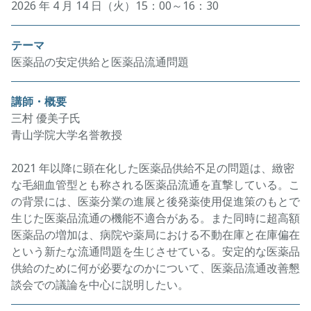
2026 年 4 月 14 日（火）15：00～16：30
テーマ
医薬品の安定供給と医薬品流通問題
講師・概要
三村 優美子氏
青山学院大学名誉教授
2021 年以降に顕在化した医薬品供給不足の問題は、緻密
な毛細血管型とも称される医薬品流通を直撃している。こ
の背景には、医薬分業の進展と後発薬使用促進策のもとで
生じた医薬品流通の機能不適合がある。また同時に超高額
医薬品の増加は、病院や薬局における不動在庫と在庫偏在
という新たな流通問題を生じさせている。安定的な医薬品
供給のために何が必要なのかについて、医薬品流通改善懇
談会での議論を中心に説明したい。