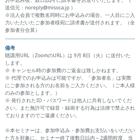
お申込み後、数日以内 に請求書をお送りいたします。（
送信元：noreply@misoca.jp ）
※法人会員で複数名同時にお申込みの場合、一人目にご入
力いただいたご参加者様宛に請求書が送付されます。（全
参加者分合算）
備考
聴講用URL（ZoomのURL）は 9月 8日（火）に送付いた
します。
※ キャンセル時の参加費のご返金は致しかねます。
※ 代理でのお申込みは可能ですが、「参加者名」は実際
にご参加される方のお名前をご入力ください。（ご本人様
のみの参加とします。）
※ 発行されたID・パスワードは他人に共有しないでくだ
さい。また無許可で録音・録画する行為は法律で禁止され
ておりますのでご遠慮ください。
※本セミナーは、参加申込み・参加費お支払いをいただい
た方を対象に、セミナー終了後数日以内～2週間程度、当