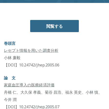
閲覧する
巻頭言
レセプト情報を用いた調査分析
小林 廉毅
【DOI】10.24742/jhep.2005.06
論 文
家庭血圧導入の医療経済評価
舟橋 仁、大久保 孝義、菊谷 昌浩、福永 英史、小林 慎、
今井 潤
【DOI】10.24742/jhep.2005.07