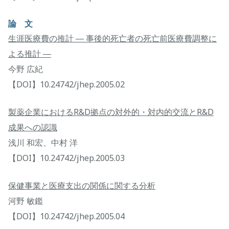
論 文
生涯医療費の推計 ― 事後的死亡者の死亡前医療費調整に
よる推計 ―
今野 広紀
【DOI】10.24742/jhep.2005.02
製薬企業におけるR&D拠点の対外的・対内的交流とR&D
成果への認識
浅川 和宏、中村 洋
【DOI】10.24742/jhep.2005.03
保健事業と医療支出の関係に関する分析
河野 敏鑑
【DOI】10.24742/jhep.2005.04