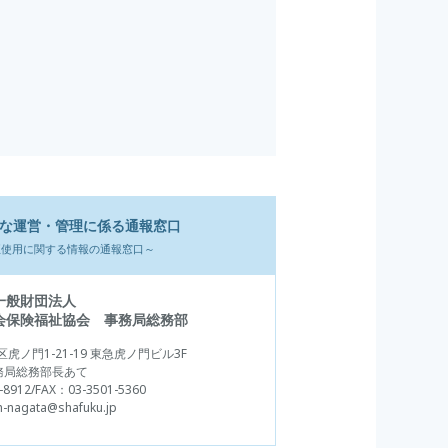
な運営・管理に係る通報窓口
正使用に関する情報の通報窓口～
一般財団法人
会保険福祉協会 事務局総務部
虎ノ門1-21-19 東急虎ノ門ビル3F
務局総務部長あて
-8912
/FAX：03-3501-5360
h-nagata@shafuku.jp