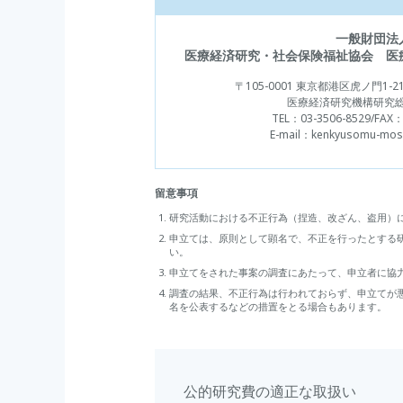
一般財団法
医療経済研究・社会保険福祉協会
医
〒105-0001
東京都港区虎ノ門1-21
医療経済研究機構研究
TEL：
03-3506-8529
/FAX：
E-mail：
kenkyusomu-mosh
留意事項
研究活動における不正行為（捏造、改ざん、盗用）
申立ては、原則として顕名で、不正を行ったとする
い。
申立てをされた事案の調査にあたって、申立者に協
調査の結果、不正行為は行われておらず、申立てが
名を公表するなどの措置をとる場合もあります。
公的研究費の適正な取扱い