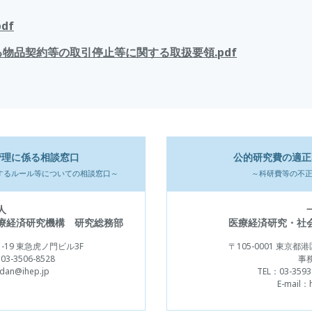
df
物品契約等の取引停止等に関する取扱要領.pdf
管理に係る相談窓口
公的研究費の適正
する
ルール等についての相談窓口～
～科研費等の不
人
療経済研究機構 研究総務部
医療経済研究・社
-19 東急虎ノ門ビル3F
〒105-0001
東京都港区
03-3506-8528
事
dan@ihep.jp
TEL：
03-3593
E-mail：