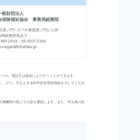
一般財団法人
会保険福祉協会
事務局総務部
虎ノ門1-21-19 東急虎ノ門ビル3F
務局総務部長あて
-8912
/FAX：03-3501-5360
h-nagata@shafuku.jp
メール、電話又は面談により行うことができます。
し、かつ、不正とする科学的合理的理由を示してくださ
所属機関の長にその旨を通知します。また、申立者の氏