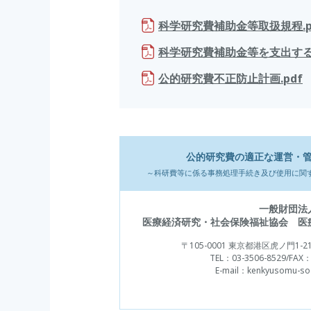
科学研究費補助金等取扱規程.p
科学研究費補助金等を支出する
公的研究費不正防止計画.pdf
公的研究費の適正な運営・
～科研費等に係る事務処理手続き及び使用に関
一般財団法
医療経済研究・社会保険福祉協会
医
〒105-0001
東京都港区虎ノ門1-21
TEL：
03-3506-8529
/FAX：
E-mail：
kenkyusomu-so