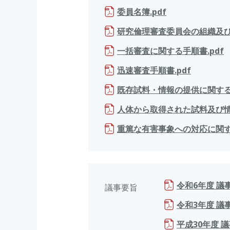
委員名簿.pdf
研究倫理審査委員会の組織及び
一括審査に関する手順書.pdf
迅速審査手順書.pdf
既存試料・情報の提供に関する規
人体から取得された試料及び情
重篤な有害事象への対応に関する
令和6年度 議事
議事要旨
令和3年度 議事
平成30年度 議