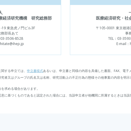
人
療経済研究機構 研究総務部
医療経済研究・社
-19 東急虎ノ門ビル3F
〒105-0001
東京都港区
総務部長あて
事
03-3506-8528
TEL：
03-3593
itate@ihep.jp
E-mail：
に関する申立ては、
申立書様式
あるいは、申立書と同様の内容を具備した書面、FAX、電子
研究者又はグループの氏名又は名称、研究活動上の不正行為の態様その他事案の内容を明示
力を求める場合があります。
悪意に基づくものであると認定された場合には、当該申立者が他機関に所属するときは当該