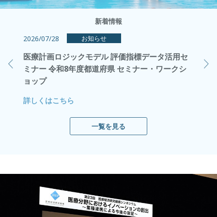
新着情報
2026/07/28
2026/0
お知らせ
申込受付
医療計画ロジックモデル 評価指標データ活用セ
Mont
ミナー 令和8年度都道府県 セミナー・ワークシ
ツを掲
ョップ
詳しく
詳しくはこちら
一覧を見る