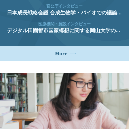
官公庁インタビュー
日本成長戦略会議 合成生物学・バイオでの議論と経済産業省生物化学産業課の取組 廣瀬 大也 氏 経済産業省 生物化学産業課 課長
医療機関・施設インタビュー
デジタル田園都市国家構想に関する岡山大学の取り組み 櫻井 淳 氏 岡山大学 副理事（イノベーション担当） 岡山大学病院 副病院長（研究担当） 新医療研究開発センター 副センター長・教授 研究・イノベーション共創機構 医療系本部長 上田 浩平 氏 岡山大学学術研究院医歯薬学域 地域医療DX推進講座 助教
More