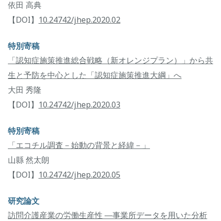
依田 高典
【DOI】
10.24742/jhep.2020.02
特別寄稿
「認知症施策推進総合戦略（新オレンジプラン）」から共
生と予防を中心とした「認知症施策推進大綱」へ
大田 秀隆
【DOI】
10.24742/jhep.2020.03
特別寄稿
「エコチル調査－始動の背景と経緯－」
山縣 然太朗
【DOI】
10.24742/jhep.2020.05
研究論文
訪問介護産業の労働生産性 ―事業所データを用いた分析