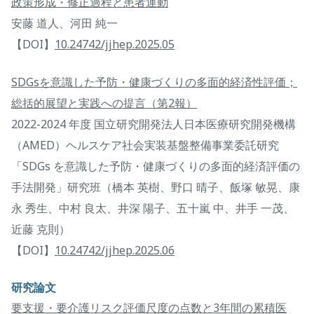
政策形成・修正過程と患者運動
安藤 道人、河田 純一
【DOI】
10.24742/jjhep.2025.05
SDGsを意識した予防・健康づくりの多面的経済性評価；
総括的展望と実践への提言（第2報）
2022-2024 年度 国立研究開発法人日本医療研究開発機構
（AMED）ヘルスケア社会実装基盤整備事業委託研究
「SDGs を意識した予防・健康づくりの多面的経済評価の
手法開発」研究班（橋本 英樹、野口 晴子、飯塚 敏晃、康
永 秀生、中村 良太、井深 陽子、五十嵐 中、井手 一茂、
近藤 克則）
【DOI】
10.24742/jjhep.2025.06
研究論文
要支援・要介護リスク評価尺度の点数と3年間の累積医