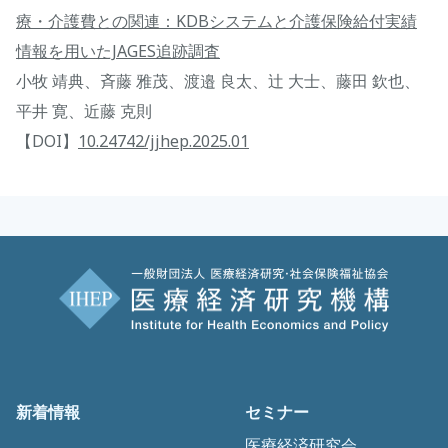
療・介護費との関連：KDBシステムと介護保険給付実績
情報を用いたJAGES追跡調査
小牧 靖典、斉藤 雅茂、渡邉 良太、辻󠄀 大士、藤田 欽也、
平井 寛、近藤 克則
【DOI】
10.24742/jjhep.2025.01
新着情報
セミナー
医療経済研究会