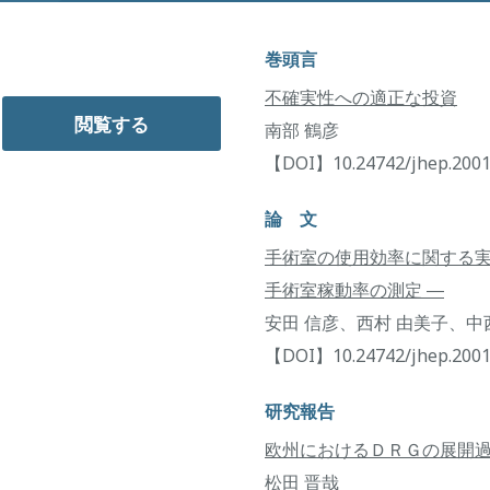
巻頭言
不確実性への適正な投資
閲覧する
南部 鶴彦
【DOI】10.24742/jhep.2001
論 文
手術室の使用効率に関する実
手術室稼動率の測定 ―
安田 信彦、西村 由美子、中
【DOI】10.24742/jhep.2001
研究報告
欧州におけるＤＲＧの展開過程
松田 晋哉