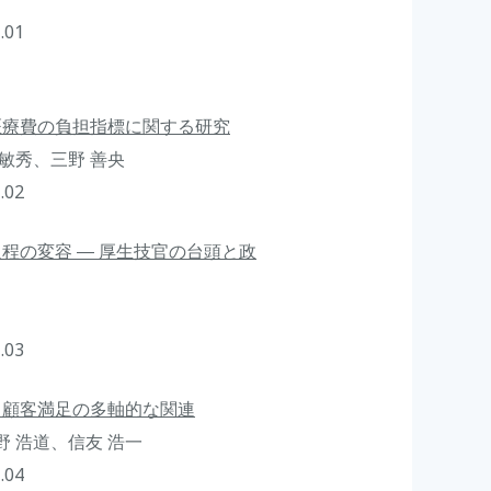
.01
医療費の負担指標に関する研究
 敏秀、三野 善央
.02
程の変容 ― 厚生技官の台頭と政
.03
と顧客満足の多軸的な関連
野 浩道、信友 浩一
.04