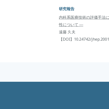
研究報告
内科系医療技術の評価手法に関
性について ―
遠藤 久夫
【DOI】10.24742/jhep.2001