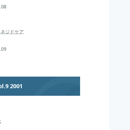
.08
マネジドケア
.09
9 2001
念