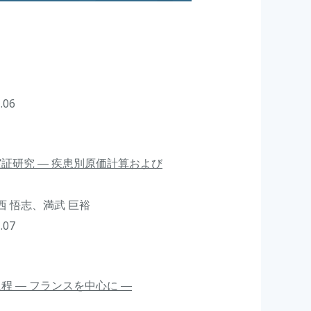
.06
証研究 ― 疾患別原価計算および
西 悟志、満武 巨裕
.07
 ― フランスを中心に ―