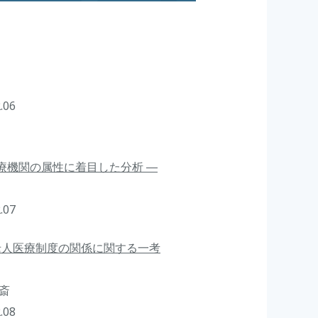
.06
医療機関の属性に着目した分析 ―
.07
老人医療制度の関係に関する一考
 斎
.08