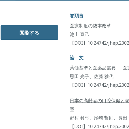
巻頭言
医療制度の抜本改革
閲覧する
池上 直己
【DOI】10.24742/jhep.2002
論 文
薬価基準と医薬品需要 ― 
恩田 光子、佐藤 雅代
【DOI】10.24742/jhep.2002
日本の高齢者の口腔保健と
察
野村 眞弓、尾崎 哲則、長田
【DOI】10.24742/jhep.2002