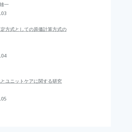
 雄一
.03
算定方式としての原価計算方式の
.04
化とユニットケアに関する研究
.05