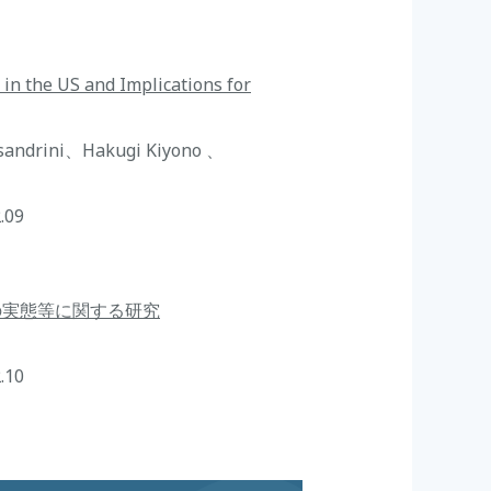
 in the US and Implications for
esandrini、Hakugi Kiyono 、
.09
の実態等に関する研究
.10