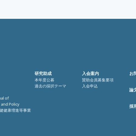
研究助成
入会案内
お
本年度公募
賛助会員募集要項
過去の採択テーマ
入会申込
論
nal of
 and Policy
採
健健康増進等事業