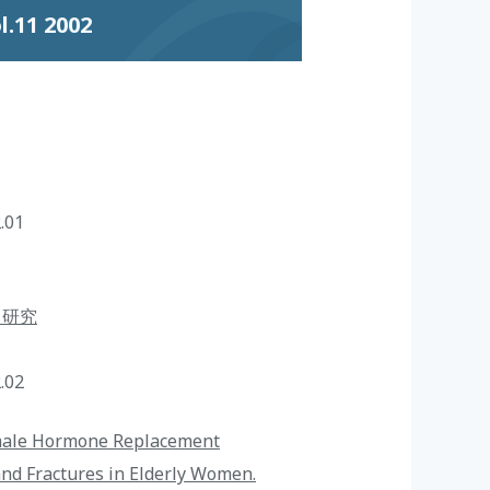
11 2002
.01
る研究
.02
emale Hormone Replacement
nd Fractures in Elderly Women.