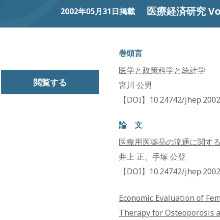
医療経済研究 Vol.
2002年05月31日掲載
巻頭言
医学と政策科学と統計学
閲覧する
宮川 公男
【DOI】10.24742/jhep.2002
論 文
医療用医薬品の流通に関す
井上 正、手塚 公登
【DOI】10.24742/jhep.2002
Economic Evaluation of F
Therapy for Osteoporosis a