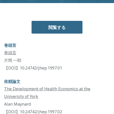
閲覧する
巻頭言
巻頭言
片岡 一郎
【DOI】10.24742/jhep.1997.01
依頼論文
The Development of Health Economics at the
University of York
Alan Maynard
【DOI】10.24742/jhep.1997.02