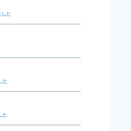
ました
ました
した