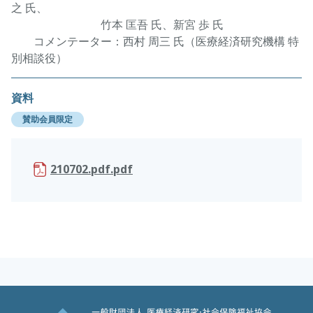
之 氏、
竹本 匡吾 氏、新宮 歩 氏
コメンテーター：西村 周三 氏（医療経済研究機構 特
別相談役）
資料
賛助会員限定
210702.pdf.pdf