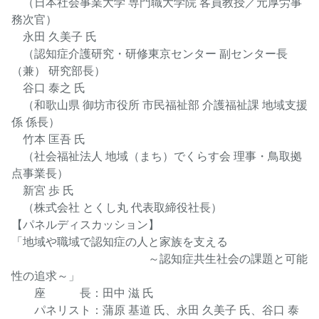
（日本社会事業大学 専門職大学院 客員教授／元厚労事
務次官）
永田 久美子 氏
（認知症介護研究・研修東京センター 副センター長
（兼） 研究部長）
谷口 泰之 氏
（和歌山県 御坊市役所 市民福祉部 介護福祉課 地域支援
係 係長）
竹本 匡吾 氏
（社会福祉法人 地域（まち）でくらす会 理事・鳥取拠
点事業長）
新宮 歩 氏
（株式会社 とくし丸 代表取締役社長）
【パネルディスカッション】
「地域や職域で認知症の人と家族を支える
～認知症共生社会の課題と可能
性の追求～」
座 長：田中 滋 氏
パネリスト：蒲原 基道 氏、永田 久美子 氏、谷口 泰