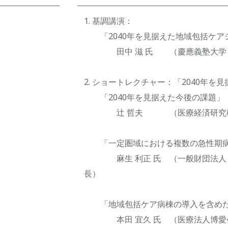
1. 基調講演：
「2040年を見据えた地域包括ケア
田中 滋 氏 （慶應義塾大学 
2. ショートレクチャー：「2040年を
「2040年を見据えた今後の課題」
辻 哲夫 （医療経済研究機
「一定圏域における複数の急性期病
麻生 利正 氏 （一般財団法人 
長）
「地域包括ケア病棟の導入を含めた
本田 宜久 氏 （医療法人博愛会