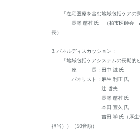
「在宅医療を含む地域包括ケアの
長瀬 慈村 氏 （柏市医師会 副
長）
3. パネルディスカッション：
「地域包括ケアシステムの長期的ビジョ
座 長：田中 滋 氏
パネリスト：麻生 利正 氏
辻 哲夫
長瀬 慈村 氏
本田 宜久 氏
吉田 学 氏（厚生労働省 
担当））（50音順）