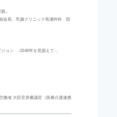
実践」
会長、乳腺クリニック長瀬外科 院
ン -2040年を見据えて-」
大臣官房審議官（医療介護連携