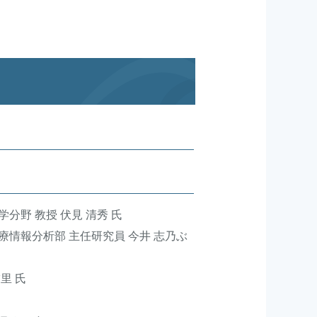
分野 教授 伏見 清秀 氏
療情報分析部 主任研究員 今井 志乃ぶ
里 氏