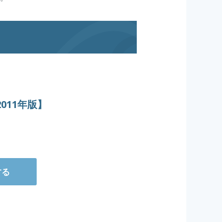
011年版】
する