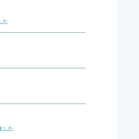
ました
ました