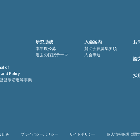
研究助成
入会案内
お
本年度公募
賛助会員募集要項
過去の採択テーマ
入会申込
論
nal of
 and Policy
採
健健康増進等事業
り組み
プライバシーポリシー
サイトポリシー
個人情報保護に関