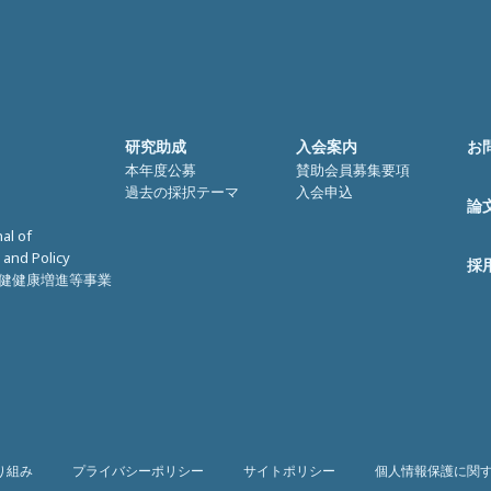
研究助成
入会案内
お
本年度公募
賛助会員募集要項
過去の採択テーマ
入会申込
論
nal of
 and Policy
採
健健康増進等事業
り組み
プライバシーポリシー
サイトポリシー
個人情報保護に関