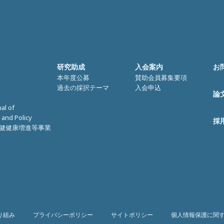
研究助成
入会案内
お
本年度公募
賛助会員募集要項
過去の採択テーマ
入会申込
論
nal of
 and Policy
採
健健康増進等事業
り組み
プライバシーポリシー
サイトポリシー
個人情報保護に関