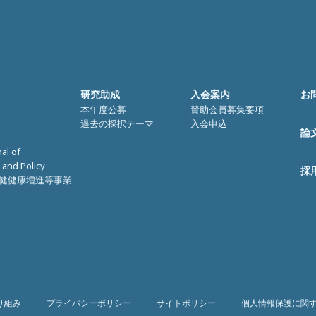
研究助成
入会案内
お
本年度公募
賛助会員募集要項
過去の採択テーマ
入会申込
論
nal of
 and Policy
採
健健康増進等事業
り組み
プライバシーポリシー
サイトポリシー
個人情報保護に関