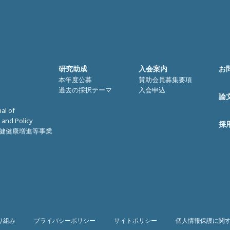
研究助成
入会案内
お
本年度公募
賛助会員募集要項
過去の採択テーマ
入会申込
論
nal of
 and Policy
採
健健康増進等事業
り組み
プライバシーポリシー
サイトポリシー
個人情報保護に関