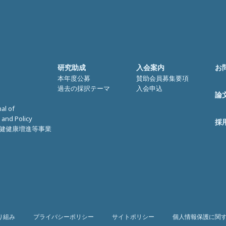
研究助成
入会案内
お
本年度公募
賛助会員募集要項
過去の採択テーマ
入会申込
論
nal of
 and Policy
採
健健康増進等事業
り組み
プライバシーポリシー
サイトポリシー
個人情報保護に関