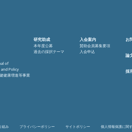
研究助成
入会案内
お
本年度公募
賛助会員募集要項
過去の採択テーマ
入会申込
論
nal of
 and Policy
採
健健康増進等事業
り組み
プライバシーポリシー
サイトポリシー
個人情報保護に関