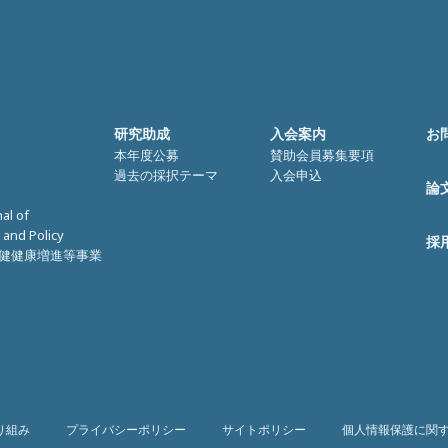
研究助成
入会案内
お
本年度公募
賛助会員募集要項
過去の採択テーマ
入会申込
論
nal of
 and Policy
採
健健康増進等事業
り組み
プライバシーポリシー
サイトポリシー
個人情報保護に関