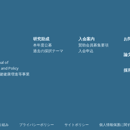
研究助成
入会案内
お
本年度公募
賛助会員募集要項
過去の採択テーマ
入会申込
論
nal of
 and Policy
採
健健康増進等事業
り組み
プライバシーポリシー
サイトポリシー
個人情報保護に関