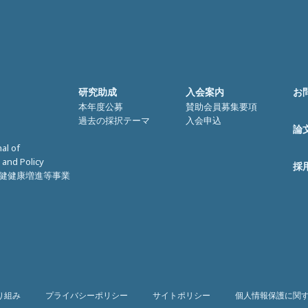
研究助成
入会案内
お
本年度公募
賛助会員募集要項
過去の採択テーマ
入会申込
論
nal of
 and Policy
採
健健康増進等事業
り組み
プライバシーポリシー
サイトポリシー
個人情報保護に関