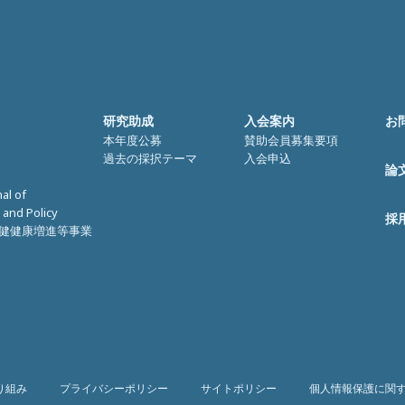
研究助成
入会案内
お
本年度公募
賛助会員募集要項
過去の採択テーマ
入会申込
論
nal of
 and Policy
採
健健康増進等事業
り組み
プライバシーポリシー
サイトポリシー
個人情報保護に関