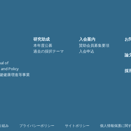
研究助成
入会案内
お
本年度公募
賛助会員募集要項
過去の採択テーマ
入会申込
論
nal of
 and Policy
採
健健康増進等事業
り組み
プライバシーポリシー
サイトポリシー
個人情報保護に関