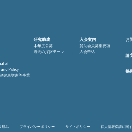
研究助成
入会案内
お
本年度公募
賛助会員募集要項
過去の採択テーマ
入会申込
論
nal of
 and Policy
採
健健康増進等事業
り組み
プライバシーポリシー
サイトポリシー
個人情報保護に関