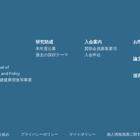
研究助成
入会案内
お
本年度公募
賛助会員募集要項
過去の採択テーマ
入会申込
論
nal of
 and Policy
採
健健康増進等事業
り組み
プライバシーポリシー
サイトポリシー
個人情報保護に関