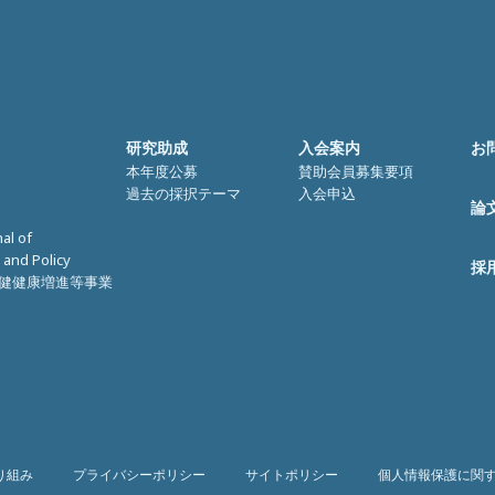
研究助成
入会案内
お
本年度公募
賛助会員募集要項
過去の採択テーマ
入会申込
論
nal of
 and Policy
採
健健康増進等事業
り組み
プライバシーポリシー
サイトポリシー
個人情報保護に関