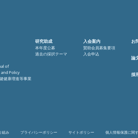
研究助成
入会案内
お
本年度公募
賛助会員募集要項
過去の採択テーマ
入会申込
論
nal of
 and Policy
採
健健康増進等事業
り組み
プライバシーポリシー
サイトポリシー
個人情報保護に関