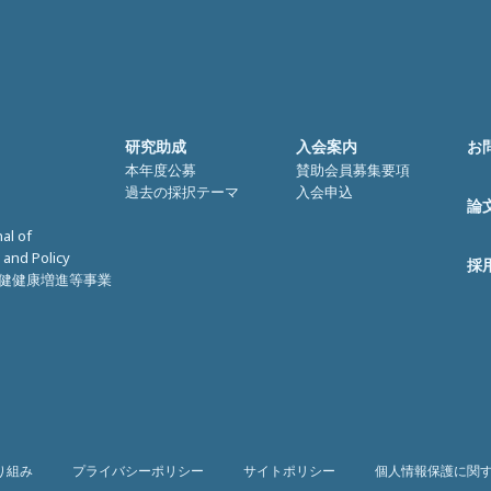
研究助成
入会案内
お
本年度公募
賛助会員募集要項
過去の採択テーマ
入会申込
論
nal of
 and Policy
採
健健康増進等事業
り組み
プライバシーポリシー
サイトポリシー
個人情報保護に関