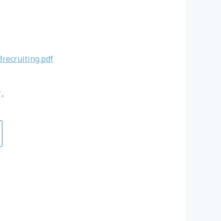
recruiting.pdf
す。