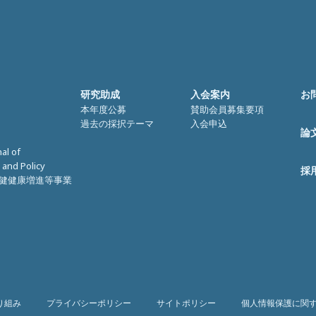
研究助成
入会案内
お
本年度公募
賛助会員募集要項
過去の採択テーマ
入会申込
論
nal of
 and Policy
採
健健康増進等事業
り組み
プライバシーポリシー
サイトポリシー
個人情報保護に関