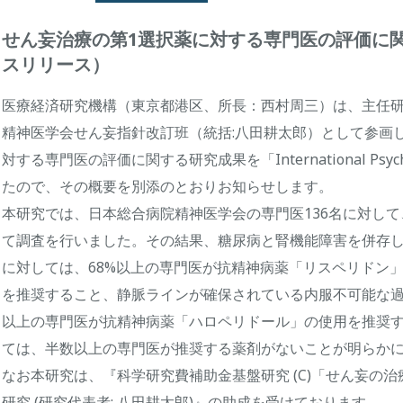
せん妄治療の第1選択薬に対する専門医の評価に
スリリース）
医療経済研究機構（東京都港区、所長：西村周三）は、主任
精神医学会せん妄指針改訂班（統括:八田耕太郎）として参画
対する専門医の評価に関する研究成果を「International Psych
たので、その概要を別添のとおりお知らせします。
本研究では、日本総合病院精神医学会の専門医136名に対して
て調査を行いました。その結果、糖尿病と腎機能障害を併存
に対しては、68%以上の専門医が抗精神病薬「リスペリドン
を推奨すること、静脈ラインが確保されている内服不可能な過
以上の専門医が抗精神病薬「ハロペリドール」の使用を推奨
ては、半数以上の専門医が推奨する薬剤がないことが明らか
なお本研究は、『科学研究費補助金基盤研究 (C)「せん妄の
研究 (研究代表者: 八田耕太郎)』の助成を受けております。