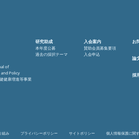
研究助成
入会案内
お
本年度公募
賛助会員募集要項
過去の採択テーマ
入会申込
論
nal of
 and Policy
採
健健康増進等事業
り組み
プライバシーポリシー
サイトポリシー
個人情報保護に関