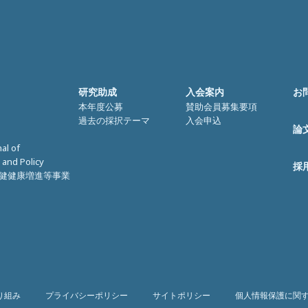
研究助成
入会案内
お
本年度公募
賛助会員募集要項
過去の採択テーマ
入会申込
論
nal of
 and Policy
採
健健康増進等事業
り組み
プライバシーポリシー
サイトポリシー
個人情報保護に関