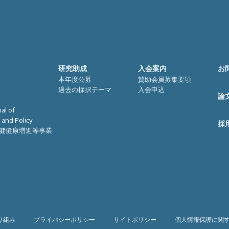
研究助成
入会案内
お
本年度公募
賛助会員募集要項
過去の採択テーマ
入会申込
論
nal of
 and Policy
採
健健康増進等事業
り組み
プライバシーポリシー
サイトポリシー
個人情報保護に関