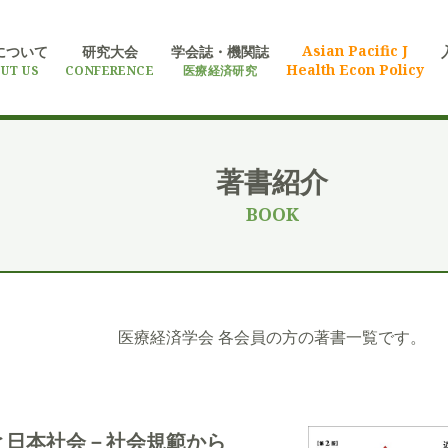
Asian Pacific J
について
研究大会
学会誌・機関誌
Health Econ Policy
UT US
CONFERENCE
医療経済研究
著書紹介
BOOK
医療経済学会 各会員の方の著書一覧です。
と日本社会－社会規範から