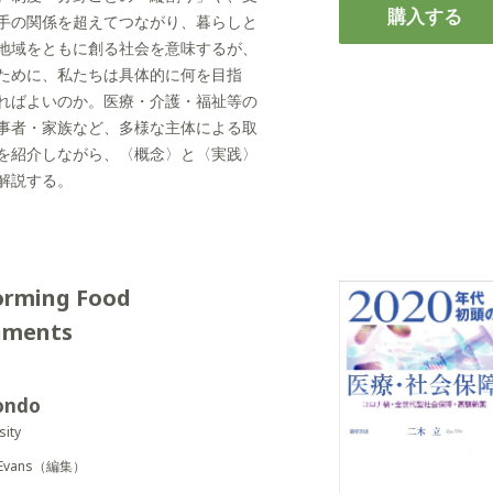
購入する
手の関係を超えてつながり、暮らしと
地域をともに創る社会を意味するが、
ために、私たちは具体的に何を目指
ればよいのか。医療・介護・福祉等の
事者・家族など、多様な主体による取
を紹介しながら、〈概念〉と〈実践〉
解説する。
orming Food
nments
ondo
sity
EL Evans（編集）