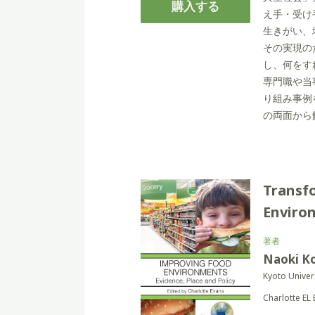
購入する
え手・受け
生きがい、
その実現の
し、何をす
専門職や当
り組み事例
の両面から
Transf
Enviro
著者
Naoki K
Kyoto Univer
Charlotte 