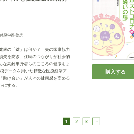
 経済学部 教授
健康の「鍵」は何か？ 夫の家事協力
損失を防ぎ、住民のつながりが社会的
ちな高齢単身者らのこころの健康をま
規模データを用いた精緻な医療経済ア
購入する
「助け合い」が人々の健康感を高める
かにする。
1
2
3