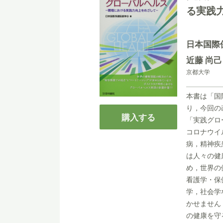
る実践
日本国際
近藤 尚
京都大学
本書は「国
り，今回の
購入する
「実践グロ
コロナウイ
病，精神疾
は人々の健
め，世界の
看護学・保
学，社会学
かせません
の健康を守