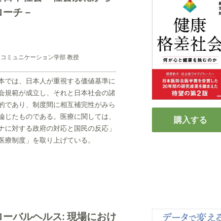
ローチ－
報コミュニケーション学部 教授
本では、日本人が重視する価値基準に
会規範が成立し、それと日本社会の諸
的であり、制度間に相互補完性がみら
論じたものである。医療に関しては、
購入する
ナに対する政府の対応と国民の反応」
医療制度」を取り上げている。
ーバルヘルス: 現場におけ