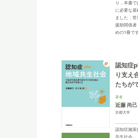
り，本書で
に必要な基
ました．世
援助関係者
めの1冊で
認知症p
り支え
たちが
著者
近藤 尚
京都大学
認知症施策
共生社会」