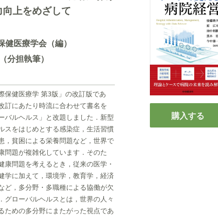
力向上をめざして
保健医療学会（編）
己（分担執筆）
際保健医療学 第3版」の改訂版であ
改訂にあたり時流に合わせて書名を
購入する
ーバルヘルス」と改題しました．新型
ルスをはじめとする感染症，生活習慣
患，貧困による栄養問題など，世界で
康問題が複雑化しています．そのた
健康問題を考えるとき，従来の医学・
健学に加えて，環境学，教育学，経済
など，多分野・多職種による協働が欠
．グローバルヘルスとは，世界の人々
るための多分野にまたがった視点であ