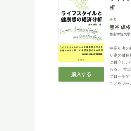
析
著者
熊谷 成将
西南学院大学
中高年者の
が妻の健康
に孤立しが
もる。 大
購入する
プローチで
ことを明ら