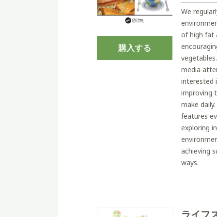
We regularl
environmen
of high fat
encouraging
購入する
vegetables
media atte
interested 
improving 
make daily
features ev
exploring i
environmen
achieving s
ways.
ライフ