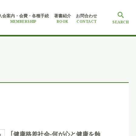
入会案内・会費
・各種手続
著書紹介
お問合わせ
MEMBERSHIP
BOOK
CONTACT
SEARCH
｢健康格差社会-何が⼼と健康を蝕