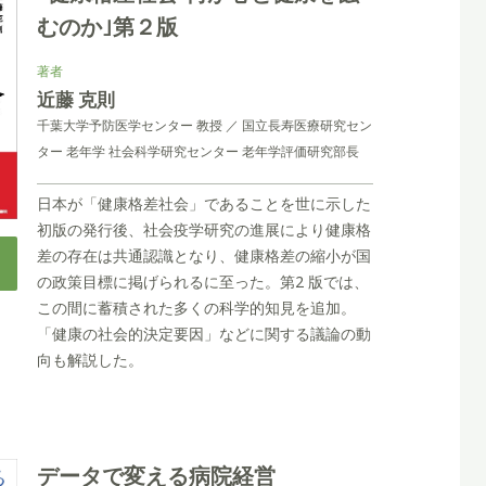
むのか｣第２版
著者
近藤 克則
千葉⼤学予防医学センター 教授 ／ 国⽴⻑寿医療研究セン
ター ⽼年学 社会科学研究センター ⽼年学評価研究部⻑
⽇本が「健康格差社会」であることを世に⽰した
初版の発⾏後、社会疫学研究の進展により健康格
差の存在は共通認識となり、健康格差の縮⼩が国
の政策⽬標に掲げられるに⾄った。第2 版では、
この間に蓄積された多くの科学的知⾒を追加。
「健康の社会的決定要因」などに関する議論の動
向も解説した。
データで変える病院経営