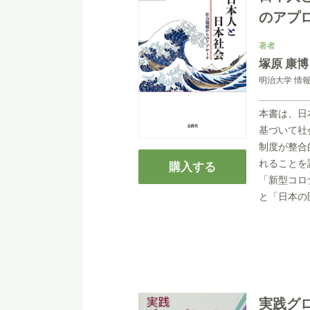
のアプ
著者
塚原 康博
明治大学 情
本書は、日
基づいて社
制度が整合
れることを
購入する
「新型コロ
と「日本の
実践グロ