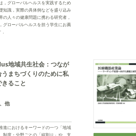
は，グローバルヘルスを実践するため
礎知識，実際の具体例などを盛り込み
界の人々の健康問題に携わる研究者，
，グローバルヘルスを担う学生にお薦
す．
lus地域共生社会：つなが
合うまちづくりのために私
できること
己、他
推進におけるキーワードの一つ「地域
。制度・分野ごとの「縦割り」や、支