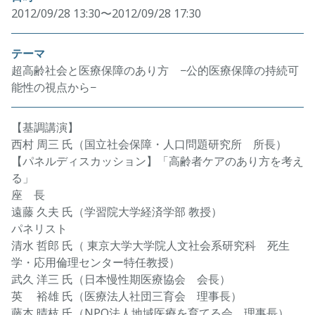
2012/09/28 13:30〜2012/09/28 17:30
テーマ
超高齢社会と医療保障のあり方 −公的医療保障の持続可
能性の視点から−
【基調講演】
西村 周三 氏（国立社会保障・人口問題研究所 所長）
【パネルディスカッション】「高齢者ケアのあり方を考え
る」
座 長
遠藤 久夫 氏（学習院大学経済学部 教授）
パネリスト
清水 哲郎 氏（ 東京大学大学院人文社会系研究科 死生
学・応用倫理センター特任教授）
武久 洋三 氏（日本慢性期医療協会 会長）
英 裕雄 氏（医療法人社団三育会 理事長）
藤本 晴枝 氏（NPO法人地域医療を育てる会 理事長）