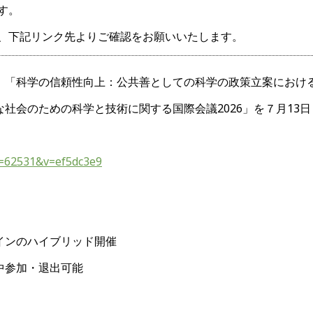
す。
、下記リンク先よりご確認をお願いいたします。
、「科学の信頼性向上：公共善としての科学の政策立案におけ
社会のための科学と技術に関する国際会議2026」を７月13
&m=62531&v=ef5dc3e9
インのハイブリッド開催
中参加・退出可能