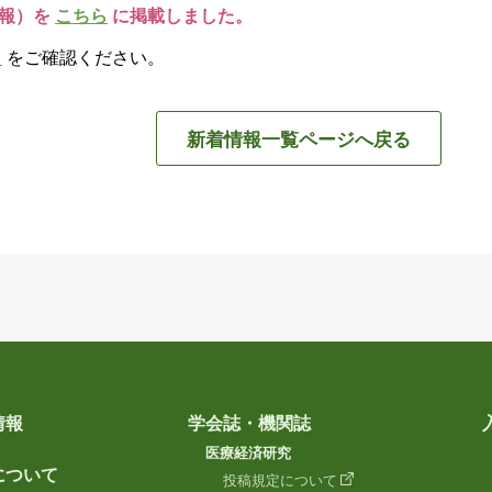
二報）を
こちら
に掲載しました。
ら
をご確認ください。
新着情報一覧ページへ戻る
情報
学会誌・機関誌
医療経済研究
について
投稿規定について