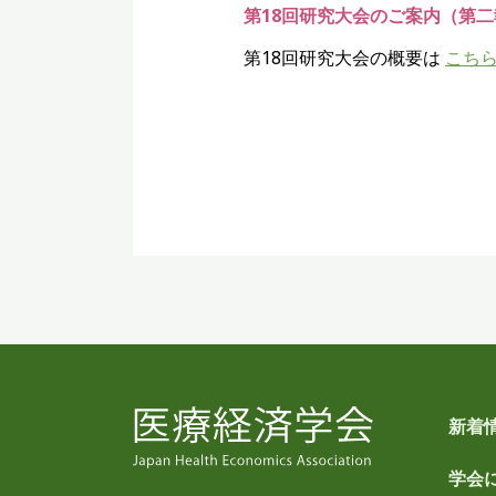
第18回研究大会のご案内（第
第18回研究大会の概要は
こち
新着
学会