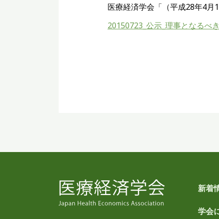
医療経済学会「（平成28年4
20150723_公示_理事となるべ
新着
学会