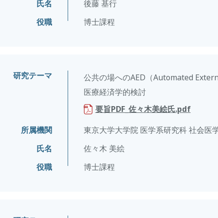
氏名
後藤 基行
役職
博士課程
研究テーマ
公共の場へのAED（Automated Extern
医療経済学的検討
要旨PDF_佐々木美絵氏.pdf
所属機関
東京大学大学院 医学系研究科 社会医
氏名
佐々木 美絵
役職
博士課程