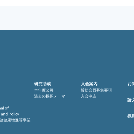
研究助成
入会案内
お
本年度公募
賛助会員募集要項
過去の採択テーマ
入会申込
論
nal of
 and Policy
採
健健康増進等事業