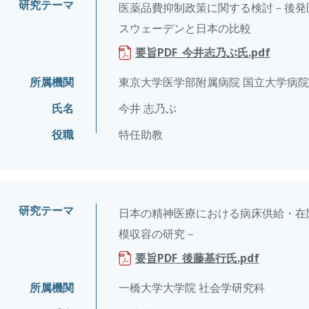
研究テーマ
医薬品費抑制政策に関する検討－後発
スウェーデンと日本の比較
要旨PDF_今井志乃ぶ氏.pdf
所属機関
東京大学医学部附属病院 国立大学病
氏名
今井 志乃ぶ
役職
特任助教
研究テーマ
日本の精神医療における病床供給・在
模収容の研究－
要旨PDF_後藤基行氏.pdf
所属機関
一橋大学大学院 社会学研究科