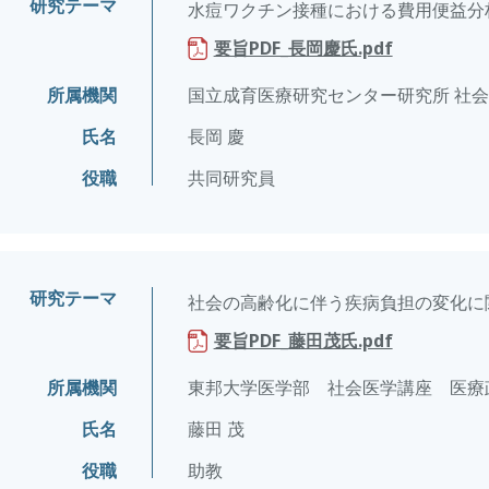
研究テーマ
水痘ワクチン接種における費用便益分
要旨PDF_長岡慶氏.pdf
所属機関
国立成育医療研究センター研究所 社
氏名
長岡 慶
役職
共同研究員
研究テーマ
社会の高齢化に伴う疾病負担の変化に
要旨PDF_藤田茂氏.pdf
所属機関
東邦大学医学部 社会医学講座 医療
氏名
藤田 茂
役職
助教