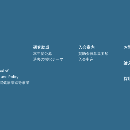
研究助成
入会案内
お
本年度公募
賛助会員募集要項
過去の採択テーマ
入会申込
論
nal of
 and Policy
採
健健康増進等事業