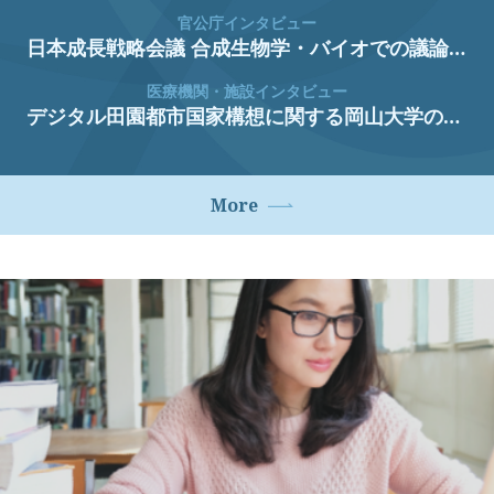
官公庁インタビュー
日本成長戦略会議 合成生物学・バイオでの議論と経済産業省生物化学産業課の取組 廣瀬 大也 氏 経済産業省 生物化学産業課 課長
医療機関・施設インタビュー
デジタル田園都市国家構想に関する岡山大学の取り組み 櫻井 淳 氏 岡山大学 副理事（イノベーション担当） 岡山大学病院 副病院長（研究担当） 新医療研究開発センター 副センター長・教授 研究・イノベーション共創機構 医療系本部長 上田 浩平 氏 岡山大学学術研究院医歯薬学域 地域医療DX推進講座 助教
More