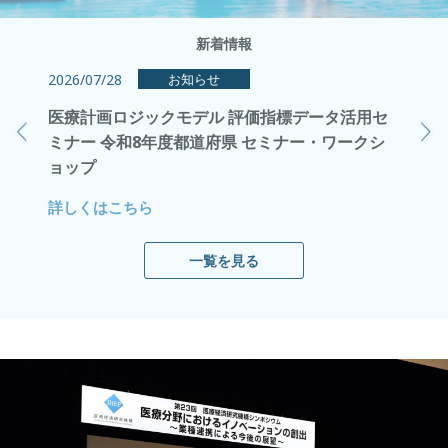
新着情報
2026/07/28
2026/0
お知らせ
申込受付
医療計画ロジックモデル 評価指標データ活用セ
Mont
ミナー 令和8年度都道府県 セミナー・ワークシ
ツを掲
ョップ
詳しく
詳しくはこちら
一覧を見る