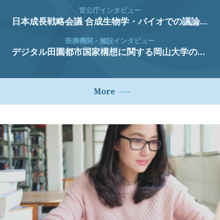
官公庁インタビュー
日本成長戦略会議 合成生物学・バイオでの議論と経済産業省生物化学産業課の取組 廣瀬 大也 氏 経済産業省 生物化学産業課 課長
医療機関・施設インタビュー
デジタル田園都市国家構想に関する岡山大学の取り組み 櫻井 淳 氏 岡山大学 副理事（イノベーション担当） 岡山大学病院 副病院長（研究担当） 新医療研究開発センター 副センター長・教授 研究・イノベーション共創機構 医療系本部長 上田 浩平 氏 岡山大学学術研究院医歯薬学域 地域医療DX推進講座 助教
More