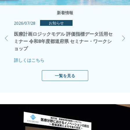
新着情報
2026/07/28
2026/0
お知らせ
申込受付
医療計画ロジックモデル 評価指標データ活用セ
Mont
ミナー 令和8年度都道府県 セミナー・ワークシ
ツを掲
ョップ
詳しく
詳しくはこちら
一覧を見る